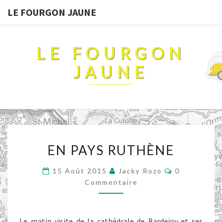
LE FOURGON JAUNE
LE FOURGON
JAUNE
EN
EN PAYS RUTHÈNE
PAYS
RUTHÈNE
Commentair
15 Août 2015
Jacky Rozo
0
Commentaire
Le matin visite de la cathédrale de Bardejov et ses