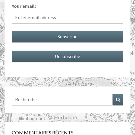
Your email:
Rechercher :
Recher
COMMENTAIRES RÉCENTS