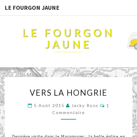
LE FOURGON JAUNE
LE FOURGON
JAUNE
VERS
VERS LA HONGRIE
LA
HONGRIE
Commentaire
5 Août 2015
Jacky Rozo
1
Commentaire
Dernière visite dans le Maramures : la belle église en