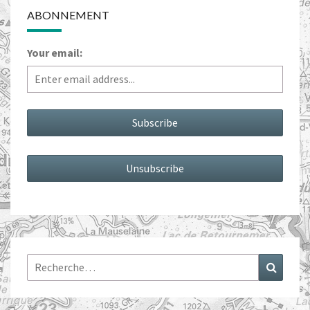
ABONNEMENT
Your email:
Rechercher :
Recher