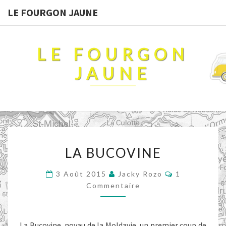
LE FOURGON JAUNE
LE FOURGON
JAUNE
LA
LA BUCOVINE
BUCOVINE
Commentaire
3 Août 2015
Jacky Rozo
1
Commentaire
La Bucovine, noyau de la Moldavie, un premier coup de