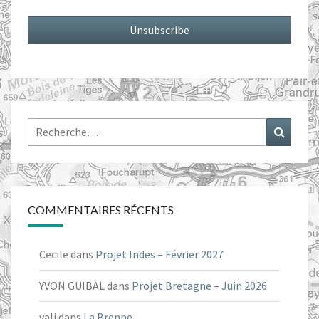
Rechercher :
Recher
COMMENTAIRES RÉCENTS
Cecile
dans
Projet Indes – Février 2027
YVON GUIBAL
dans
Projet Bretagne – Juin 2026
vali
dans
La Brenne