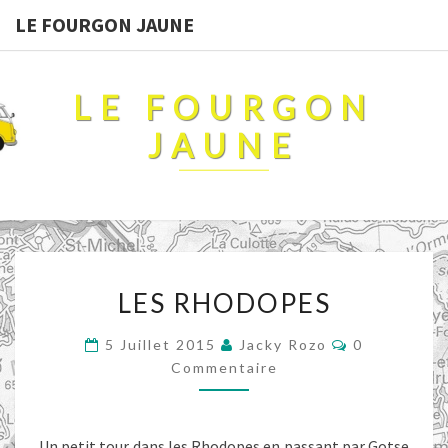
LE FOURGON JAUNE
LE FOURGON
JAUNE
LES
LES RHODOPES
RHODOPES
Commentair
5 Juillet 2015
Jacky Rozo
0
Commentaire
Un petit tour dans les Rhodopes en passant par Gotse