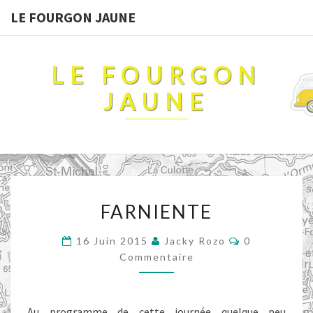
LE FOURGON JAUNE
LE FOURGON
JAUNE
FARNIENTE
FARNIENTE
Commentair
16 Juin 2015
Jacky Rozo
0
Commentaire
Au programme de cette journée quelque peu