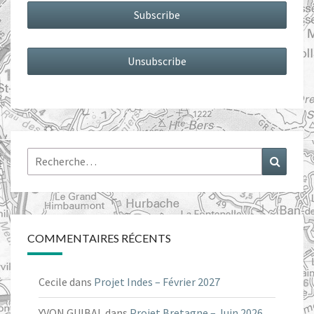
Rechercher :
Recher
COMMENTAIRES RÉCENTS
Cecile
dans
Projet Indes – Février 2027
YVON GUIBAL
dans
Projet Bretagne – Juin 2026