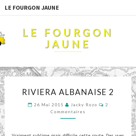
LE FOURGON JAUNE
LE FOURGON
JAUNE
RIVIERA
RIVIERA ALBANAISE 2
ALBANAISE
2
Commentaire
26 Mai 2015
Jacky Rozo
2
Commentaires
Vraiment sublime mais difficile cette route. Des vues