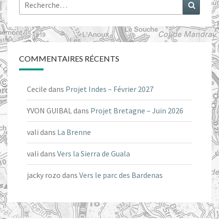
Rechercher :
Recher
COMMENTAIRES RÉCENTS
Cecile
dans
Projet Indes – Février 2027
YVON GUIBAL
dans
Projet Bretagne – Juin 2026
vali
dans
La Brenne
vali
dans
Vers la Sierra de Guala
jacky rozo
dans
Vers le parc des Bardenas