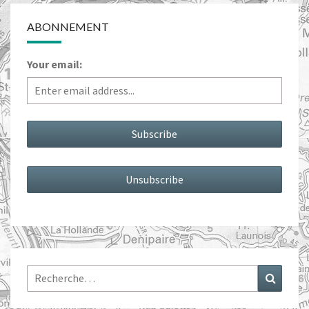
ABONNEMENT
Your email:
Rechercher :
Recher