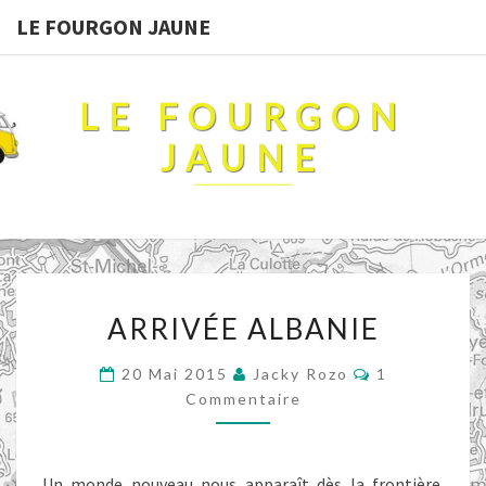
LE FOURGON JAUNE
LE FOURGON
JAUNE
ARRIVÉE
ARRIVÉE ALBANIE
ALBANIE
Commentaire
20 Mai 2015
Jacky Rozo
1
Commentaire
Un monde nouveau nous apparaît dès la frontière.