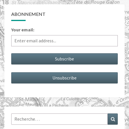
ABONNEMENT
Your email:
Rechercher :
Recher