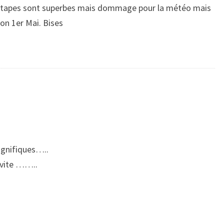
 étapes sont superbes mais dommage pour la météo mais
n 1er Mai. Bises
agnifiques…..
 vite ……..