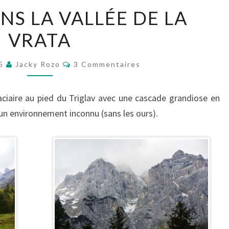
BALADE
NS LA VALLÉE DE LA
DANS
VRATA
LA
VALLÉE
Commentaires
DE
15
Jacky Rozo
3 Commentaires
LA
VRATA
aciaire au pied du Triglav avec une cascade grandiose en
un environnement inconnu (sans les ours).