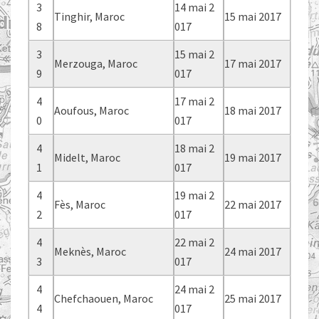
3
14 mai 2
Tinghir, Maroc
15 mai 2017
8
017
3
15 mai 2
Merzouga, Maroc
17 mai 2017
9
017
4
17 mai 2
Aoufous, Maroc
18 mai 2017
0
017
4
18 mai 2
Midelt, Maroc
19 mai 2017
1
017
4
19 mai 2
Fès, Maroc
22 mai 2017
2
017
4
22 mai 2
Meknès, Maroc
24 mai 2017
3
017
4
24 mai 2
Chefchaouen, Maroc
25 mai 2017
4
017