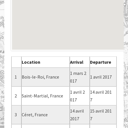
Location
Arrival
Departure
1 mars 2
1
Bois-le-Roi, France
1 avril 2017
017
1 avril 2
14 avril 201
2
Saint-Martial, France
017
7
14 avril
15 avril 201
3
Céret, France
2017
7