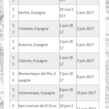
5
30 mai 2
Séville, Espagne
1 juin 2017
2
017
5
1 juin 20
Córdoba, Espagne
3 juin 2017
3
17
5
3 juin 20
Aracena, Espagne
5 juin 2017
4
17
5
5 juin 20
Cáceres, Espagne
7 juin 2017
5
17
5
Montemayor del Río, E
7 juin 20
8 juin 2017
6
spagne
17
5
8 juin 20
Salamanque, Espagne
10 juin 2017
7
17
5
San Lorenzo de El Esco
10 juin 2
11 juin 2017