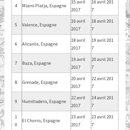
15 avril
16 avril 201
4
Miami Platja, Espagne
2017
7
16 avril
18 avril 201
5
Valence, Espagne
2017
7
18 avril
19 avril 201
6
Alicante, Espagne
2017
7
19 avril
20 avril 201
7
Baza, Espagne
2017
7
20 avril
22 avril 201
8
Grenade, Espagne
2017
7
22 avril
24 avril 201
9
Humilladero, Espagne
2017
7
1
23 avril
23 avril 201
El Chorro, Espagne
0
2017
7