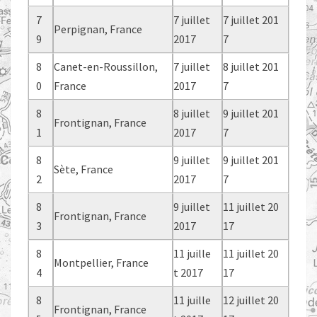
7
7 juillet
7 juillet 201
Perpignan, France
9
2017
7
8
Canet-en-Roussillon,
7 juillet
8 juillet 201
0
France
2017
7
8
8 juillet
9 juillet 201
Frontignan, France
1
2017
7
8
9 juillet
9 juillet 201
Sète, France
2
2017
7
8
9 juillet
11 juillet 20
Frontignan, France
3
2017
17
8
11 juille
11 juillet 20
Montpellier, France
4
t 2017
17
8
11 juille
12 juillet 20
Frontignan, France