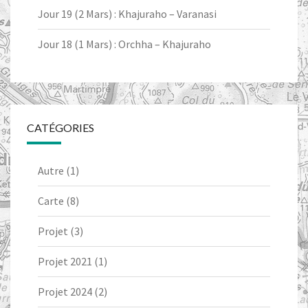
Jour 19 (2 Mars) : Khajuraho – Varanasi
Jour 18 (1 Mars) : Orchha – Khajuraho
CATÉGORIES
Autre
(1)
Carte
(8)
Projet
(3)
Projet 2021
(1)
Projet 2024
(2)