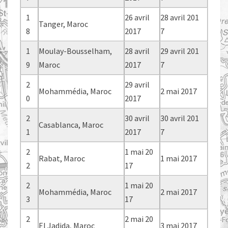
1
26 avril
28 avril 201
Tanger, Maroc
8
2017
7
1
Moulay-Bousselham,
28 avril
29 avril 201
9
Maroc
2017
7
2
29 avril
Mohammédia, Maroc
2 mai 2017
0
2017
2
30 avril
30 avril 201
Casablanca, Maroc
1
2017
7
2
1 mai 20
Rabat, Maroc
1 mai 2017
2
17
2
1 mai 20
Mohammédia, Maroc
2 mai 2017
3
17
2
2 mai 20
El Jadida, Maroc
3 mai 2017