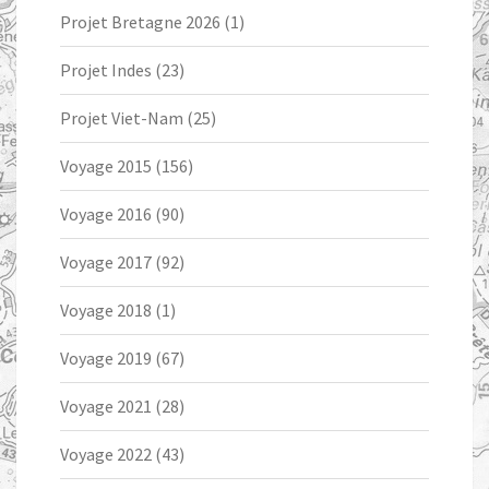
Projet Bretagne 2026
(1)
Projet Indes
(23)
Projet Viet-Nam
(25)
Voyage 2015
(156)
Voyage 2016
(90)
Voyage 2017
(92)
Voyage 2018
(1)
Voyage 2019
(67)
Voyage 2021
(28)
Voyage 2022
(43)