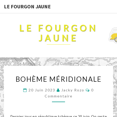
LE FOURGON JAUNE
LE FOURGON
JAUNE
BOHÈME
BOHÈME MÉRIDIONALE
MÉRIDIONALE
Commentair
20 Juin 2023
Jacky Rozo
0
Commentaire
Dernier jour en république tchèque ce 20 juin. On reste