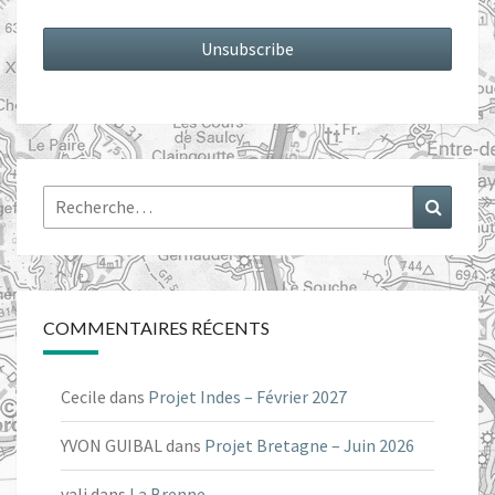
Rechercher :
Recher
COMMENTAIRES RÉCENTS
Cecile
dans
Projet Indes – Février 2027
YVON GUIBAL
dans
Projet Bretagne – Juin 2026
vali
dans
La Brenne