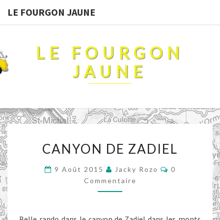
LE FOURGON JAUNE
LE FOURGON
JAUNE
CANYON
CANYON DE ZADIEL
DE
ZADIEL
Commentaire
9 Août 2015
Jacky Rozo
0
Commentaire
Belle rando dans le canyon de Zadiel dans les monts