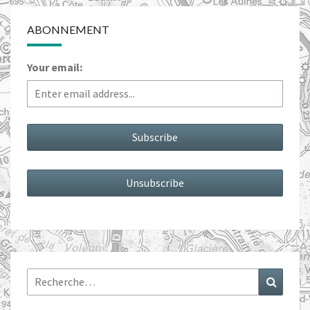
ABONNEMENT
Your email:
Rechercher :
Recher