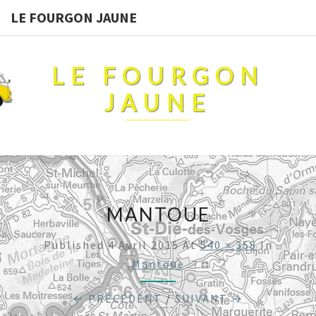
LE FOURGON JAUNE
LE FOURGON
JAUNE
MANTOUE
Published
4 Avril 2015
At
540 × 358
In
Mantoue
← PRÉCÉDENT
/
SUIVANT →