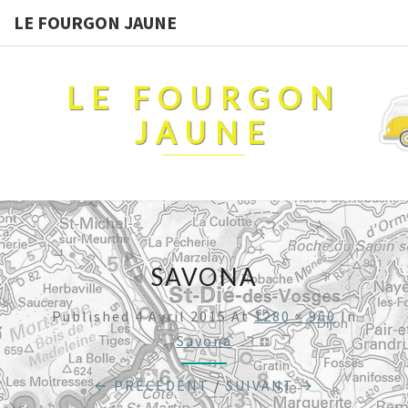
LE FOURGON JAUNE
LE FOURGON
JAUNE
SAVONA
Published
4 Avril 2015
At
1280 × 960
In
Savona
← PRÉCÉDENT
/
SUIVANT →