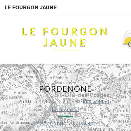
LE FOURGON JAUNE
LE FOURGON
JAUNE
PORDENONE
Published
4 Avril 2015
At
600 × 449
In
Pordenone
← PRÉCÉDENT
/
SUIVANT →