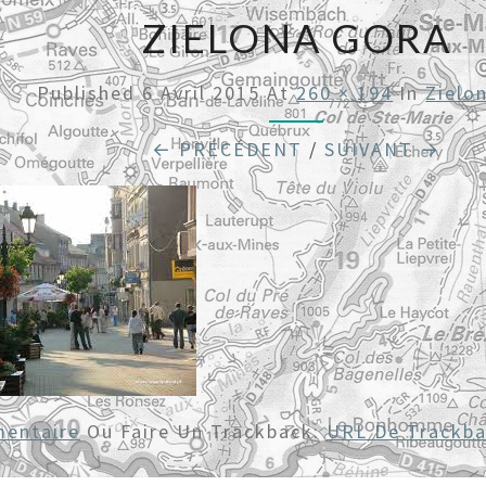
ZIELONA GORA
Published
6 Avril 2015
At
260 × 194
In
Zielo
← PRÉCÉDENT
/
SUIVANT →
entaire
Ou Faire Un Trackback:
URL De Trackb