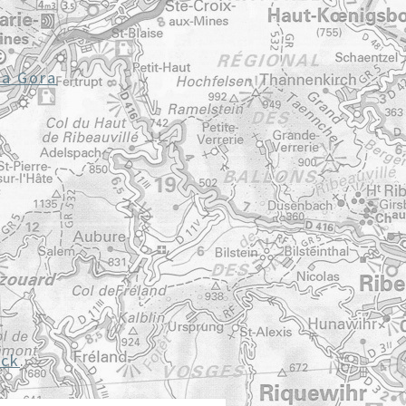
na Gora
ack
.