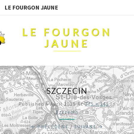
LE FOURGON JAUNE
LE FOURGON
JAUNE
SZCZECIN
Published
6 Avril 2015
At
775 × 341
In
Szczecin
← PRÉCÉDENT
/
SUIVANT →