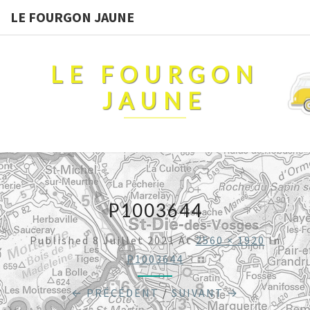
LE FOURGON JAUNE
LE FOURGON
JAUNE
P1003644
Published
8 Juillet 2021
At
2560 × 1920
In
P1003644
← PRÉCÉDENT
/
SUIVANT →