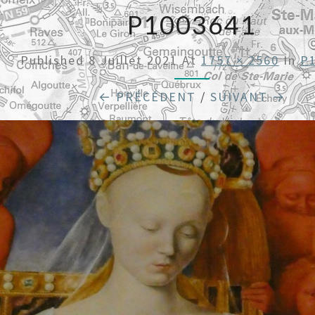
P1003641
Published
8 Juillet 2021
At
1757 × 2560
In
P
← PRÉCÉDENT
/
SUIVANT →