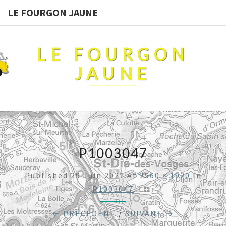
LE FOURGON JAUNE
LE FOURGON
JAUNE
P1003047
Published
29 Juin 2021
At
2560 × 1920
In
P1003047
← PRÉCÉDENT
/
SUIVANT →