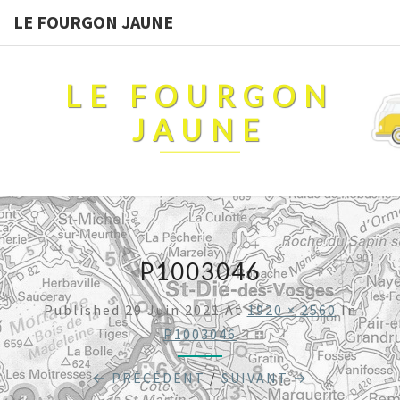
LE FOURGON JAUNE
LE FOURGON
JAUNE
P1003046
Published
29 Juin 2021
At
1920 × 2560
In
P1003046
← PRÉCÉDENT
/
SUIVANT →