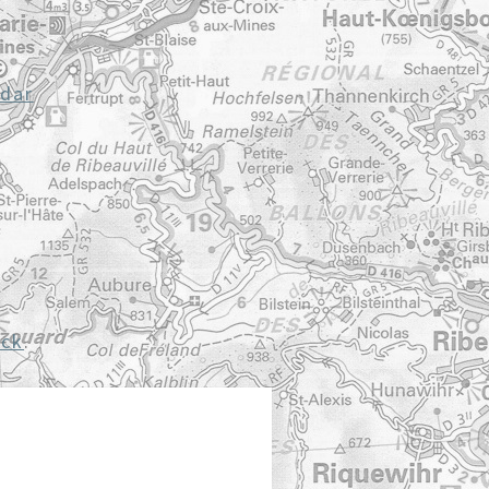
dar
ack
.