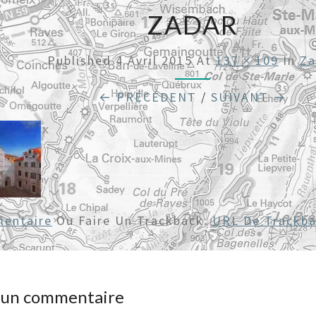
ZADAR
Published
4 Avril 2015
At
137 × 109
In
Za
← PRÉCÉDENT
/
SUIVANT →
entaire
Ou Faire Un Trackback:
URL De Trackb
r un commentaire