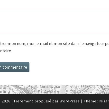
trer mon nom, mon e-mail et mon site dans le navigateur p
taire.
 2026
|
Fièrement propulsé par
WordPress
|
Thème :
Nisa