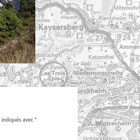
ack
.
t indiqués avec
*