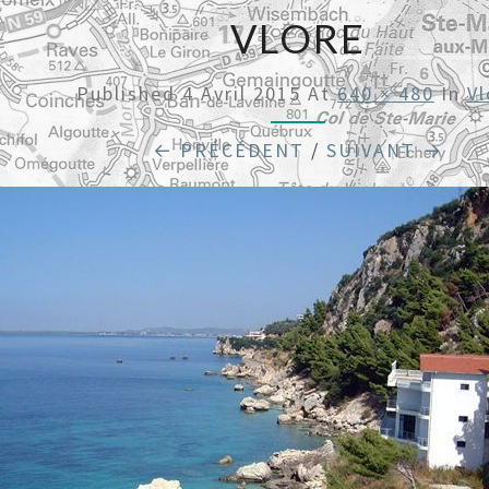
VLORE
Published
4 Avril 2015
At
640 × 480
In
Vl
← PRÉCÉDENT
/
SUIVANT →