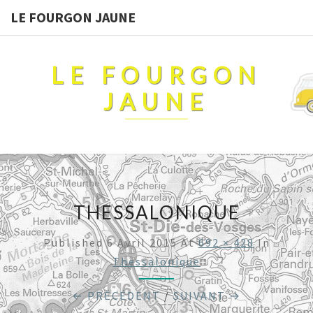
LE FOURGON JAUNE
LE FOURGON
JAUNE
THESSALONIQUE
Published
6 Avril 2015
At
692 × 428
In
Thessalonique
← PRÉCÉDENT
/
SUIVANT →