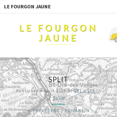
LE FOURGON JAUNE
LE FOURGON
JAUNE
SPLIT
Published
4 Avril 2015
At
281 × 179
In
Split
← PRÉCÉDENT
/
SUIVANT →