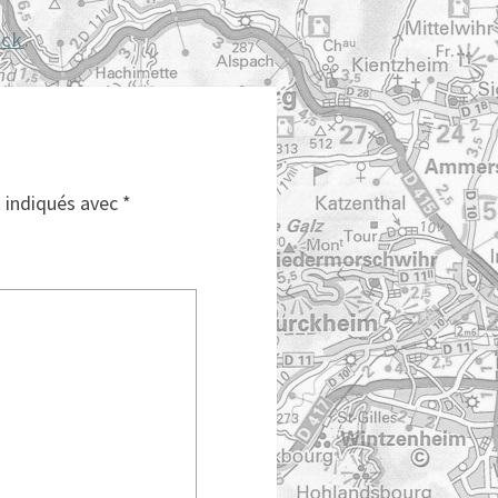
ack
.
t indiqués avec
*