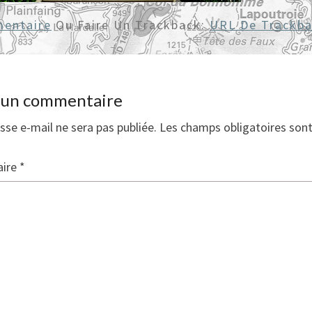
entaire
Ou Faire Un Trackback:
URL De Trackb
r un commentaire
sse e-mail ne sera pas publiée.
Les champs obligatoires son
ire
*