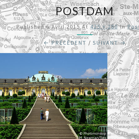
POSTDAM
Published
6 Avril 2015
At
425 × 280
In
Pos
← PRÉCÉDENT
/
SUIVANT →