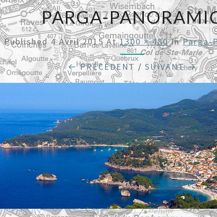
PARGA-PANORAMI
Published
4 Avril 2015
At
1300 × 480
In
Parga-
← PRÉCÉDENT
/
SUIVANT →