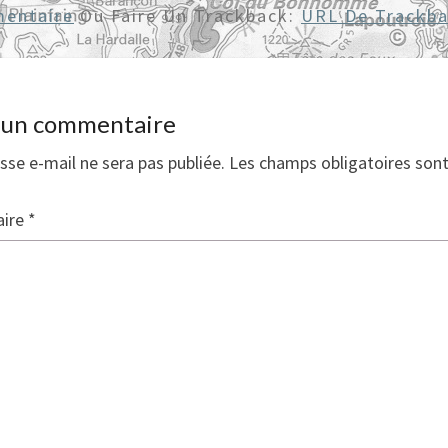
entaire
Ou Faire Un Trackback:
URL De Trackb
r un commentaire
sse e-mail ne sera pas publiée.
Les champs obligatoires son
ire
*