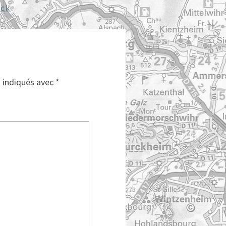
ack
.
t indiqués avec
*