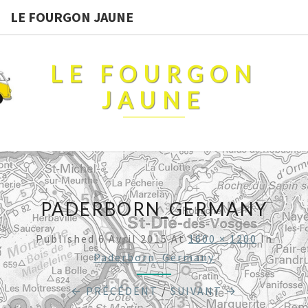
LE FOURGON JAUNE
LE FOURGON
JAUNE
PADERBORN_GERMANY
Published
6 Avril 2015
At
1600 × 1200
In
Paderborn_Germany
← PRÉCÉDENT
/
SUIVANT →