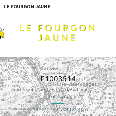
LE FOURGON JAUNE
LE FOURGON
JAUNE
P1003514
Published
6 Juillet 2021
At
2560 × 1920
In
P1003514
← PRÉCÉDENT
/
SUIVANT →