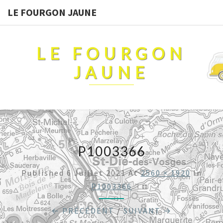
LE FOURGON JAUNE
LE FOURGON
JAUNE
P1003366
Published
6 Juillet 2021
At
2560 × 1920
In
P1003366
← PRÉCÉDENT
/
SUIVANT →