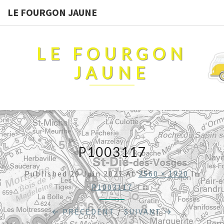
LE FOURGON JAUNE
LE FOURGON
JAUNE
P1003117
Published
29 Juin 2021
At
2560 × 1920
In
P1003117
← PRÉCÉDENT
/
SUIVANT →