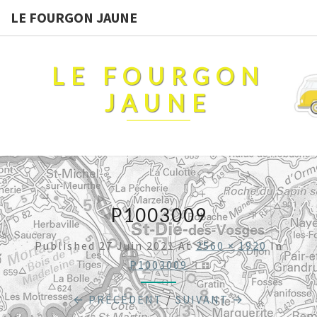
LE FOURGON JAUNE
LE FOURGON
JAUNE
P1003009
Published
27 Juin 2021
At
2560 × 1920
In
P1003009
← PRÉCÉDENT
/
SUIVANT →