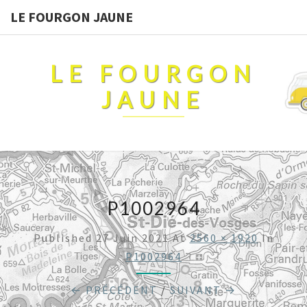
LE FOURGON JAUNE
LE FOURGON
JAUNE
P1002964
Published
27 Juin 2021
At
2560 × 1920
In
P1002964
← PRÉCÉDENT
/
SUIVANT →