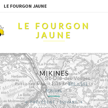
LE FOURGON JAUNE
LE FOURGON
JAUNE
MIKINES
Published
6 Avril 2015
At
800 × 531
In
Mikines
← PRÉCÉDENT
/
SUIVANT →