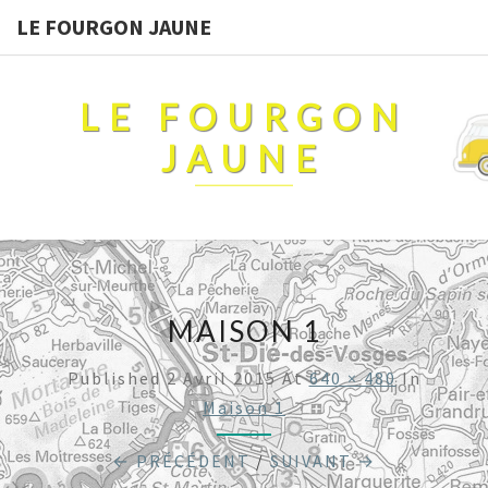
LE FOURGON JAUNE
LE FOURGON
JAUNE
MAISON 1
Published
2 Avril 2015
At
640 × 480
In
Maison 1
← PRÉCÉDENT
/
SUIVANT →