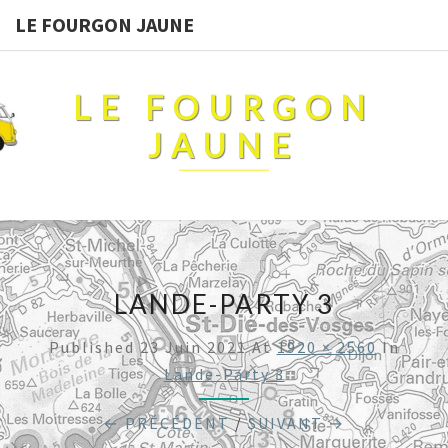
LE FOURGON JAUNE
LE FOURGON
JAUNE
LANDE-PARTY 3
Published
23 Juin 2021
At
1920 × 2560
In
Lande-Party 3
← PRÉCÉDENT
/
SUIVANT →