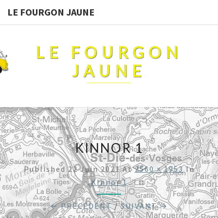
LE FOURGON JAUNE
LE FOURGON
JAUNE
KINNOR 1
Published
22 Juin 2021
At
2560 × 1953
In
KInnor 1
← PRÉCÉDENT
/
SUIVANT →