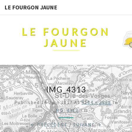
LE FOURGON JAUNE
LE FOURGON
JAUNE
IMG_4313
Published
14 Juin 2017
At
5184 × 3888
In
IMG_4313
← PRÉCÉDENT
/
SUIVANT →