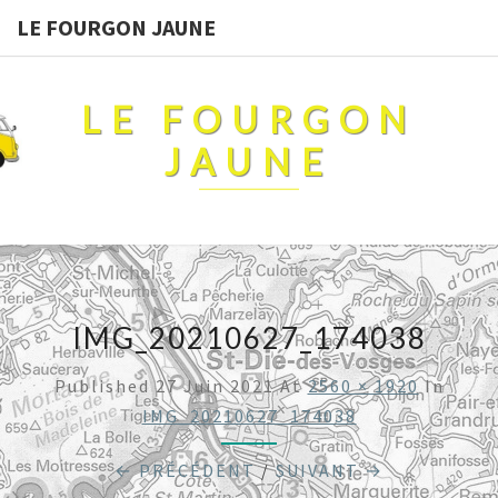
LE FOURGON JAUNE
LE FOURGON
JAUNE
IMG_20210627_174038
Published
27 Juin 2021
At
2560 × 1920
In
IMG_20210627_174038
← PRÉCÉDENT
/
SUIVANT →