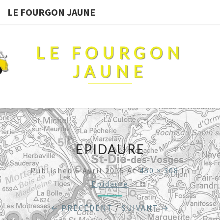
LE FOURGON JAUNE
LE FOURGON
JAUNE
EPIDAURE
Published
6 Avril 2015
At
450 × 308
In
Epidaure
← PRÉCÉDENT
/
SUIVANT →