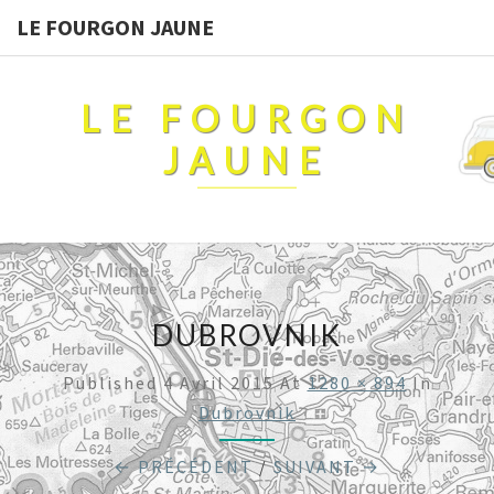
LE FOURGON JAUNE
LE FOURGON
JAUNE
DUBROVNIK
Published
4 Avril 2015
At
1280 × 894
In
Dubrovnik
← PRÉCÉDENT
/
SUIVANT →