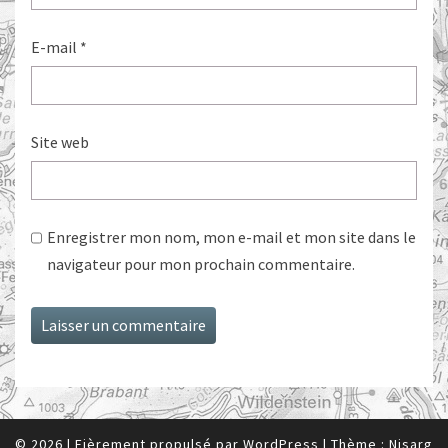
E-mail
*
Site web
Enregistrer mon nom, mon e-mail et mon site dans le
navigateur pour mon prochain commentaire.
© 2026
|
Fièrement propulsé par
WordPress
|
Thème :
Nisarg