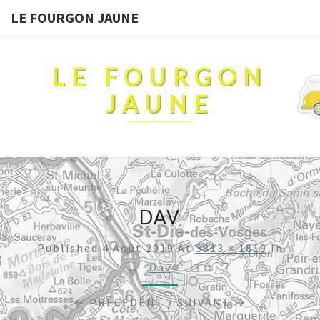
LE FOURGON JAUNE
LE FOURGON
JAUNE
DAV
Published
4 Août 2019
At
3813 × 1819
In
Dav
← PRÉCÉDENT
/
SUIVANT →