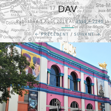
DAV
Published
3 Août 2019
At
3968 × 2240
In
← PRÉCÉDENT
/
SUIVANT →