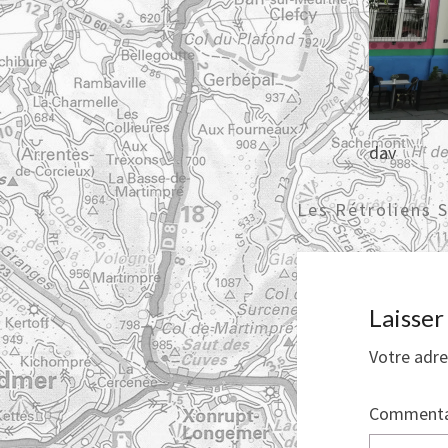
dav
Les Rétroliens 
Laisse
Votre adre
Commenta