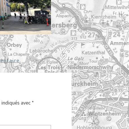
entaire
.
t indiqués avec
*