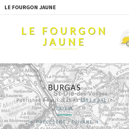
LE FOURGON JAUNE
LE FOURGON
JAUNE
BURGAS
Published
6 Avril 2015
At
1583 × 641
In
Burgas
← PRÉCÉDENT
/
SUIVANT →